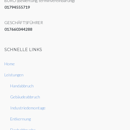
BÜRO (Bewertung, terminvereinbarung)
01794555719
GESCHÄFTSFÜHRER
017660344288
SCHNELLE LINKS
Home
Leistungen
Handabbruch
Gebäudeabbruch
Industriedemontage
Entkernung
Dachabbruche